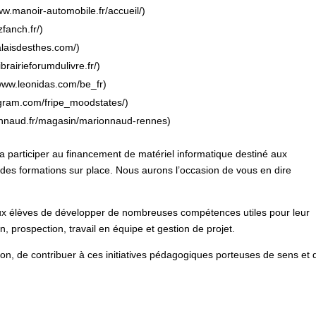
ww.manoir-automobile.fr/accueil/)
fanch.fr/)
alaisdesthes.com/)
brairieforumdulivre.fr/)
/www.leonidas.com/be_fr)
gram.com/fripe_moodstates/)
nnaud.fr/magasin/marionnaud-rennes)
a participer au financement de matériel informatique destiné aux
 des formations sur place. Nous aurons l’occasion de vous en dire
s aux élèves de développer de nombreuses compétences utiles pour leur
, prospection, travail en équipe et gestion de projet.
on, de contribuer à ces initiatives pédagogiques porteuses de sens et 